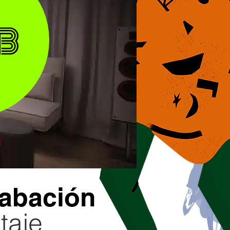
b
rabación
taje