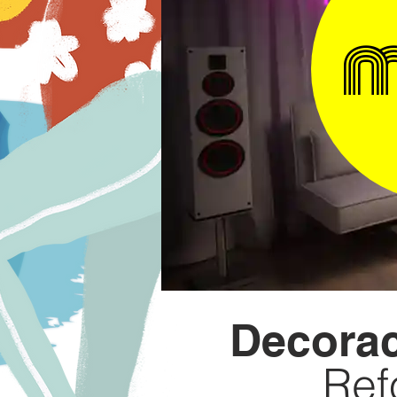
m
Decora
Ref