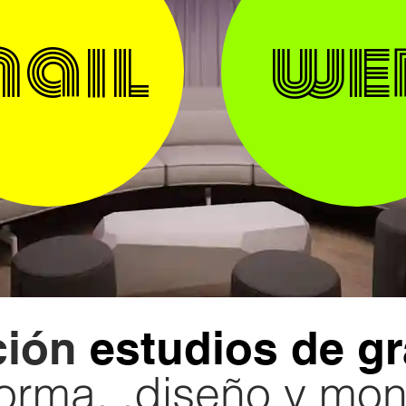
ail
we
ción
estudios de g
orma, ,diseño y mon